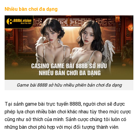
Nhiều bàn chơi đa dạng
Game bài 888B sở hữu nhiều phiên bản chơi đa dạng
Tại sảnh game bài trực tuyến 888B, người chơi sẽ được
phép lựa chọn nhiều bàn chơi khác nhau tùy theo mức cược
cũng như sở thích của mình. Sảnh cược chúng tôi luôn có
những bàn chơi phù hợp với mọi đối tượng thành viên.