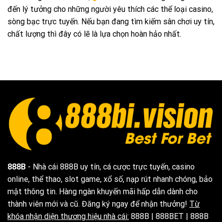
đến lý tưởng cho những người yêu thích các thể loại casino,
sòng bạc trực tuyến. Nếu bạn đang tìm kiếm sân chơi uy tín,
chất lượng thì đây có lẽ là lựa chọn hoàn hảo nhất.
888B
- Nhà cái 888B uy tín, cá cược trực tuyến, casino
online, thể thao, slot game, xổ số, nạp rút nhanh chóng, bảo
mật thông tin. Hàng ngàn khuyến mãi hấp dẫn dành cho
thành viên mới và cũ. Đăng ký ngay để nhận thưởng!
Từ
khóa nhận diện thương hiệu nhà cái:
888B | 888BET | 888B