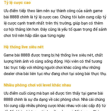
Tỷ lệ cược cao
Ưu điểm tiếp theo làm nên sự thành công của sảnh game
bài 888B chính là tỷ lệ cược cao. Chúng tôi luôn cung cấp tỷ
lệ cược cạnh tranh nhất trên thị trường, giúp bạn có thêm
cơ hội thắng lớn hơn. Đây cũng là yếu tố quan trọng để sảnh
chơi trở nên hấp dẫn qua từng ngày.
Hệ thống live siêu nét
Game bài 888B được trang bị hệ thống live siêu nét, chất
lượng hình ảnh vô cùng sống động. Hội viên có thể tương
tác trực tiếp với những người chơi khác cũng như những
dealer chia bài liên tục như đang chơi tại sòng bài thực thụ.
Nhiều phòng chơi với level khác nhau
Ưu điểm cuối cùng mà bạn sẽ được tìm thấy tại game bài
888B chính là sự đa dạng về các phòng chơi. Nhà cái chúng
tôi cung cấp nhiều phòng cược khác nhau với các cấp độ từ