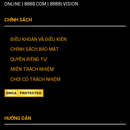
ONLINE | 888B.COM | 888BI.VISION
CHÍNH SÁCH
ĐIỀU KHOẢN VÀ ĐIỀU KIỆN
CHÍNH SÁCH BẢO MẬT
QUYỀN RIÊNG TƯ
MIỄN TRÁCH NHIỆM
CHƠI CÓ TRÁCH NHIỆM
HƯỚNG DẪN